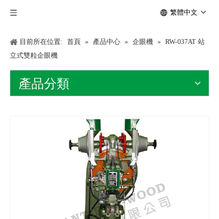
繁體中文
目前所在位置:
首頁
»
產品中心
»
企眼機
»
RW-037AT 站
立式雙粒企眼機
產品分類