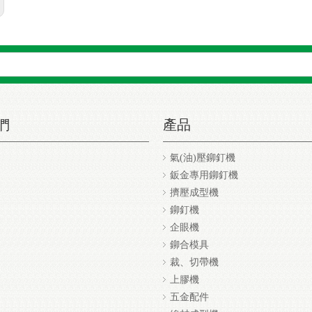
搜
們
產品
氣(油)壓鉚釘機
鈑金專用鉚釘機
擠壓成型機
鉚釘機
企眼機
鉚合模具
裁、切帶機
上膠機
五金配件