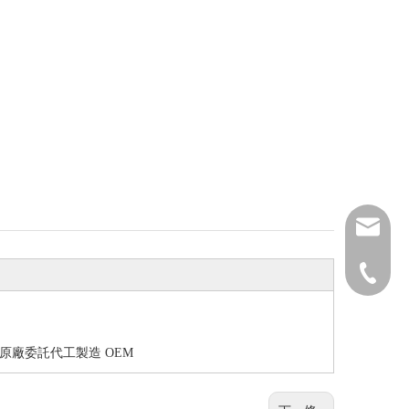
grw0980
886-2-82
受原廠委託代工製造 OEM