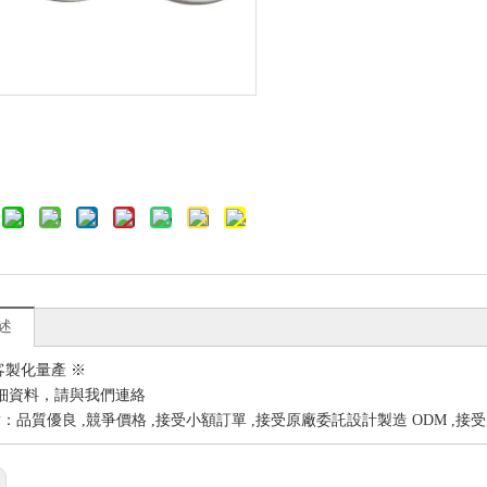
述
客製化量產 ※
細資料，請與我們連絡
：品質優良 ,競爭價格 ,接受小額訂單 ,接受原廠委託設計製造 ODM ,接