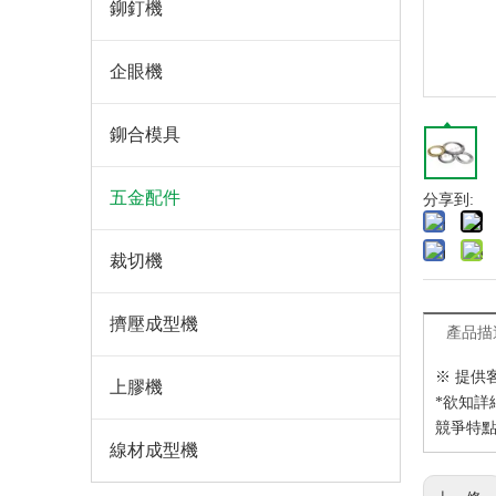
鉚釘機
企眼機
鉚合模具
五金配件
分享到:
裁切機
擠壓成型機
產品描
※ 提供
上膠機
*欲知詳
競爭特點
線材成型機