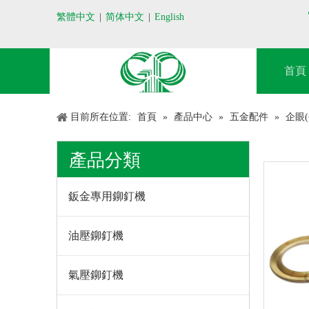
 
繁體中文
|
简体中文
|
English
首頁
目前所在位置:
首頁
»
產品中心
»
五金配件
»
企眼
產品分類
鈑金專用鉚釘機
油壓鉚釘機
氣壓鉚釘機