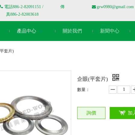
電話
886-2-82091151 / 傳
grw0980@gmail.com

真886-2-82003618
產品中心
關於我們
新聞中心
(平套片)
企眼(平套片)
數量：
詢價
加