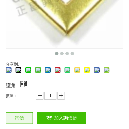
分享到:
護角
數量：
詢價
加入詢價籃